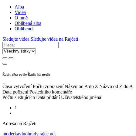
Alba
Videa
O mně
Oblíbená alba
Oblíbenci
Sledujte videa
Sledujte videa na Rajčeti
Řadit alba podle
Řadit lidi podle
Času vytvoření
Počtu zobrazení
Názvu od A do Z
Názvu od Z do A
Data pořízení
Posledního komentáře
Počtu sledujících
Data přidání
Uživatelského jména
1
Adresa na Rajčeti
moderkavinohrady.rajce.net