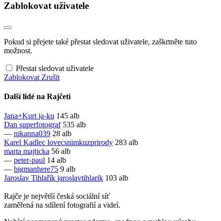
Zablokovat uživatele
Pokud si přejete také přestat sledovat uživatele, zaškrtněte tuto
možnost.
Přestat sledovat uživatele
Zablokovat
Zrušit
Další lidé na Rajčeti
Jana+Kurt
ja-ku
145 alb
Dan
superfotograf
535 alb
—
nikanna039
28 alb
Karel Kadlec
lovecsnimkuzprirody
283 alb
marta
majticka
56 alb
—
peter-paul
14 alb
—
bigmanhere75
9 alb
Jaroslav Tihlařík
jaroslavtihlarik
103 alb
Rajče je největší česká sociální síť
zaměřená na sdílení fotografií a videí.