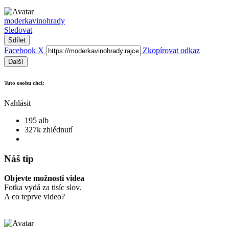
moderkavinohrady
Sledovat
Sdílet
Facebook
X
Zkopírovat odkaz
Další
Tuto osobu chci:
Nahlásit
195 alb
327k zhlédnutí
Náš tip
Objevte možnosti videa
Fotka vydá za tisíc slov.
A co teprve video?