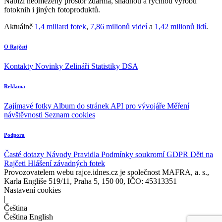
Nabízí neomezený prostor zdarma, snadnou a rychlou výrobu
fotoknih i jiných fotoproduktů.
Aktuálně
1,4 miliard fotek
,
7,86 milionů videí
a
1,42 milionů lidí
.
O Rajčeti
Kontakty
Novinky
Zelináři
Statistiky DSA
Reklama
Zajímavé fotky
Album do stránek
API pro vývojáře
Měření
návštěvnosti
Seznam cookies
Podpora
Časté dotazy
Návody
Pravidla
Podmínky soukromí
GDPR
Děti na
Rajčeti
Hlášení závadných fotek
Provozovatelem webu rajce.idnes.cz je společnost MAFRA, a. s.,
Karla Engliše 519/11, Praha 5, 150 00, IČO: 45313351
Nastavení cookies
|
Čeština
Čeština
English