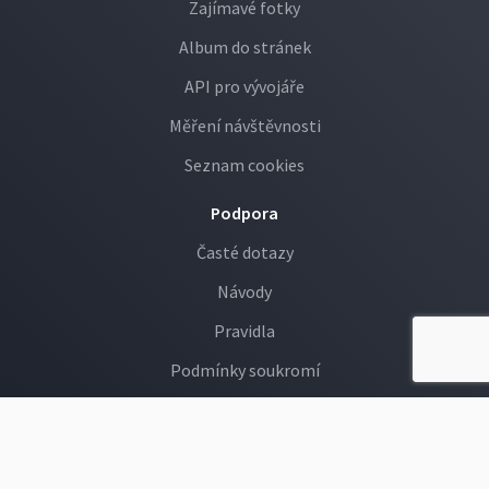
Zajímavé fotky
Album do stránek
API pro vývojáře
Měření návštěvnosti
Seznam cookies
Podpora
Časté dotazy
Návody
Pravidla
Podmínky soukromí
GDPR
Děti na Rajčeti
Hlášení závadných fotek