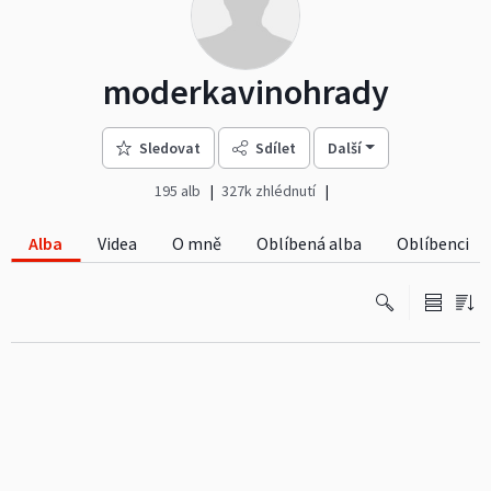
moderkavinohrady
Sledovat
Sdílet
Další
195 alb
327k zhlédnutí
Alba
Videa
O mně
Oblíbená alba
Oblíbenci